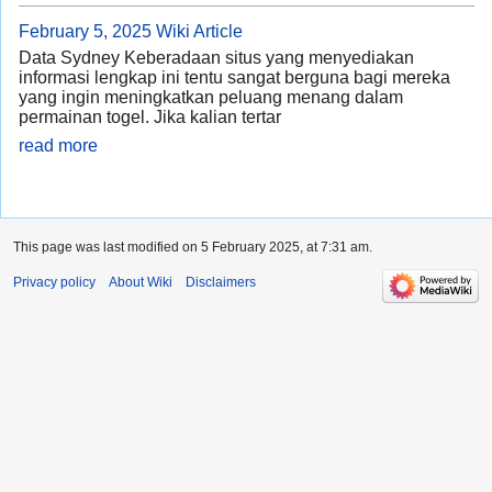
February 5, 2025
Wiki Article
Data Sydney Keberadaan situs yang menyediakan
informasi lengkap ini tentu sangat berguna bagi mereka
yang ingin meningkatkan peluang menang dalam
permainan togel. Jika kalian tertar
read more
This page was last modified on 5 February 2025, at 7:31 am.
Privacy policy
About Wiki
Disclaimers